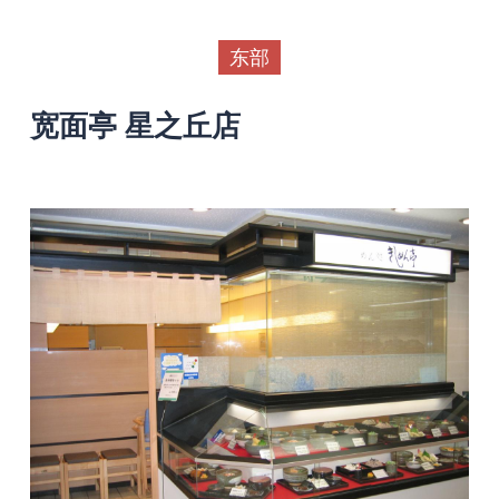
东部
宽面亭 星之丘店