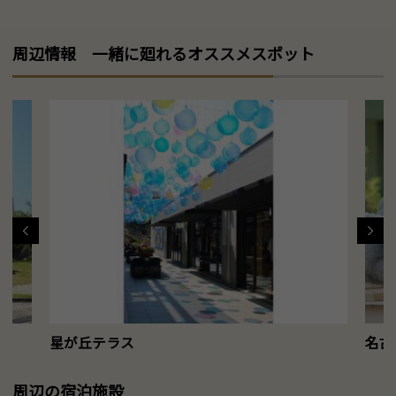
周辺情報 一緒に廻れるオススメスポット
星が丘テラス
名古
周辺の宿泊施設