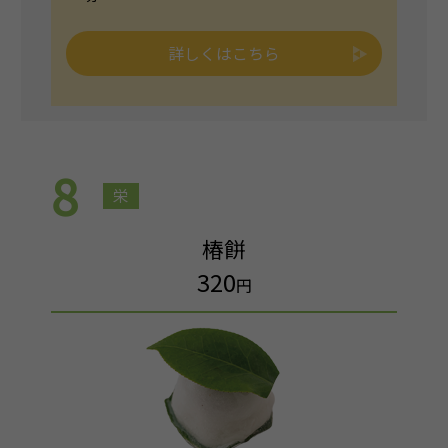
詳しくはこちら
8
栄
椿餅
320
円