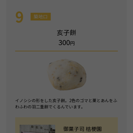
9
築地口
亥子餅
300
円
イノシシの形をした亥子餅。2色のゴマと栗とあんをふ
わふわの羽二重餅でくるんでいます。
御菓子司 桔梗園