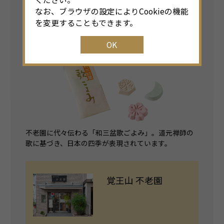
なお、ブラウザの設定によりCookieの機能
和三銘菓 歌ごよみ
を変更することもできます。
1,100
円
（小箱10個入り）
OK
不老園に代々伝わる「和三盆歌ごよみ」。道元禅師の
歌に基づき、日本の四季が表現されています。
覚王山 不老園