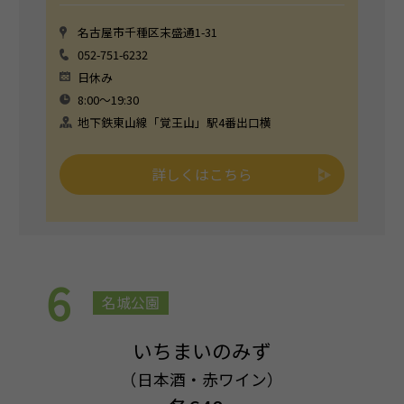
名古屋市千種区末盛通1-31
052-751-6232
日休み
8:00〜19:30
地下鉄東山線「覚王山」駅4番出口横
詳しくはこちら
6
名城公園
いちまいのみず
（日本酒・赤ワイン）