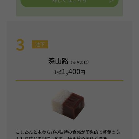
詳しくはこちら
3
池下
深山路
（みやまじ）
1,400
1棹
円
こしあんと本わらびの独特の食感が印象的で軽羹のふ
んわり感との相性も絶妙。噛み締めるほど滋味。