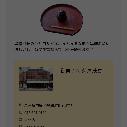
黒糖風味のひと口サイズ。まんまるな形も黒糖の深い
味わいも、菊屋茂富ならではの伝統のお菓子。
御菓子司 菊屋茂富
名古屋市緑区鳴海町相原町28
052-621-0130
火休み
9:00〜18:00