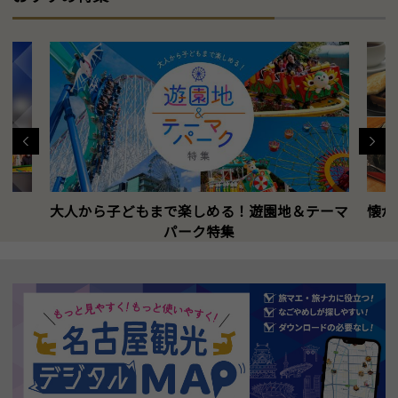
大人から子どもまで楽しめる！遊園地＆テーマ
懐か
パーク特集