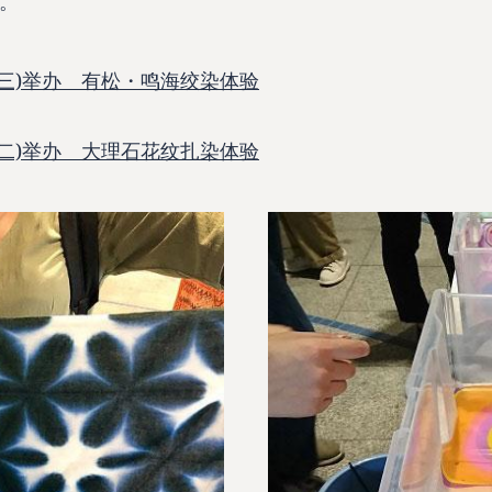
。
(星期三)举办 有松・鸣海绞染体验
(星期二)举办 大理石花纹扎染体验