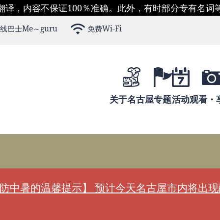
翻译，内容不保证100％准确。此外，有时部分专有名词
线巴士Me～guru
免费Wi-Fi
关于名古屋
专题
活动
观看・
防中暑的温馨提示】 预计今天名古屋市内将出