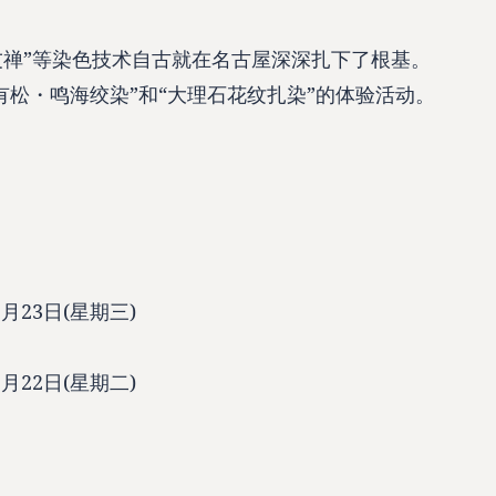
屋友禅”等染色技术自古就在名古屋深深扎下了根基。
有松・鸣海绞染”和“大理石花纹扎染”的体验活动。
月23日(星期三)
月22日(星期二)