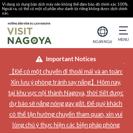
Vì đang sử dụng bản dịch máy nên không thể đảm bảo độ chính xác 100%.
Ngoài ra, có thể có một số phần như danh từ riêng không được dịch chính
xác.
NGôN NGữ
Important Notices
【Để có một chuyến đi thoải mái và an toàn:
Xin lưu ý phòng tránh say nắng】Hôm nay,
tại khu vực nội thành Nagoya, thời tiết được
dự báo sẽ nắng nóng gay gắt. Để quý khách
có thể tận hưởng chuyến tham quan, xin vui
lòng chú ý thực hiện các biện pháp phòng