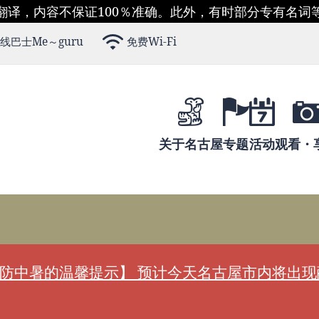
翻译，内容不保证100％准确。此外，有时部分专有名词
线巴士Me～guru
免费Wi-Fi
关于名古屋
专题
活动
观看・
防中暑的温馨提示】 预计今天名古屋市内将出