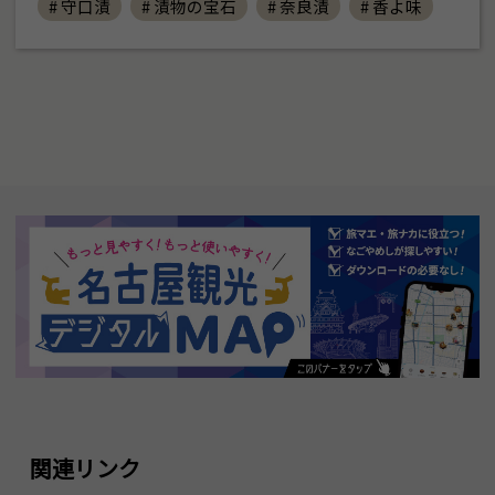
# 守口漬
# 漬物の宝石
# 奈良漬
# 香よ味
関連リンク