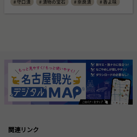
# 守口漬
# 漬物の宝石
# 奈良漬
# 香よ味
関連リンク