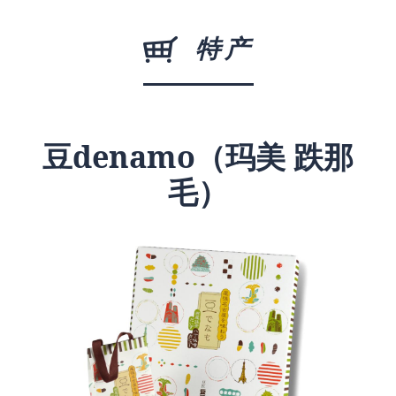
特产
豆denamo（玛美 跌那
毛）