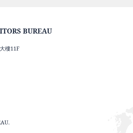
ITORS BUREAU
大樓11F
EAU.