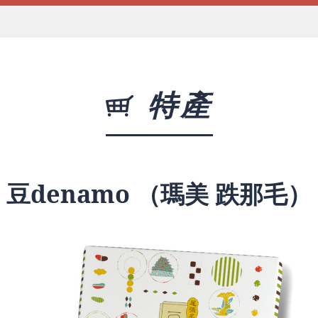
特產
豆denamo （瑪美 跌那毛）