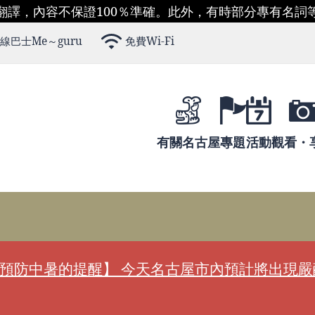
翻譯，內容不保證100％準確。此外，有時部分專有名詞
線巴士Me～guru
免費Wi-Fi
有關名古屋
專題
活動
觀看・
預防中暑的提醒】 今天名古屋市內預計將出現