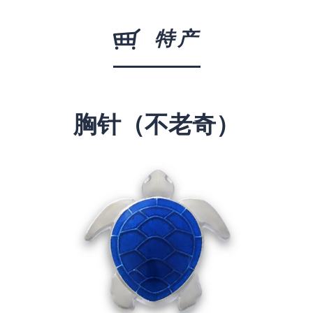
特产
胸针（不老奇）