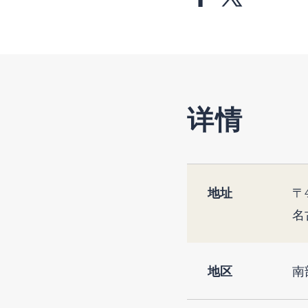
详情
地址
〒4
名
地区
南