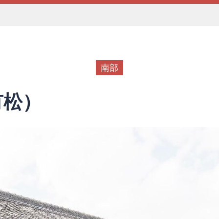
南部
有松）