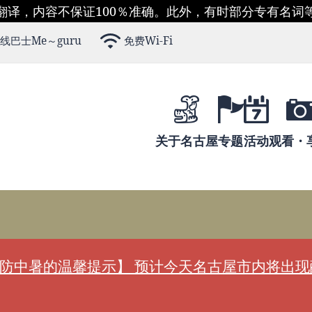
翻译，内容不保证100％准确。此外，有时部分专有名词
线巴士Me～guru
免费Wi-Fi
关于名古屋
专题
活动
观看・
防中暑的温馨提示】 预计今天名古屋市内将出