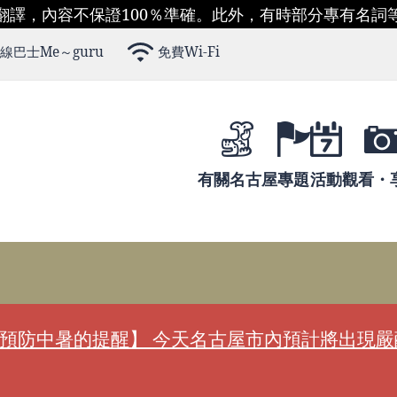
翻譯，內容不保證100％準確。此外，有時部分專有名詞
線巴士Me～guru
免費Wi-Fi
有關名古屋
專題
活動
觀看・
預防中暑的提醒】 今天名古屋市內預計將出現