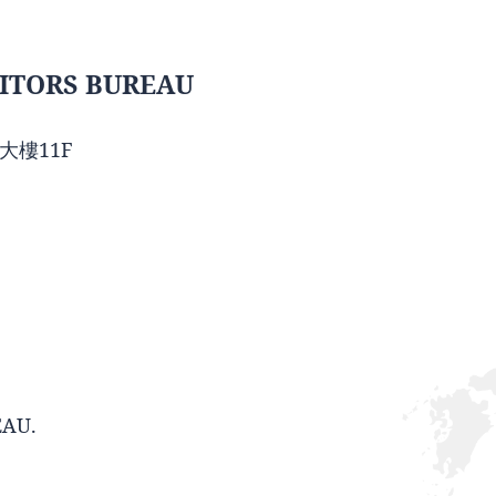
ITORS BUREAU
大樓11F
EAU.