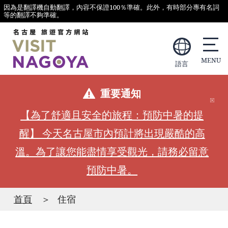
因為是翻譯機自動翻譯，內容不保證100％準確。此外，有時部分專有名詞
等的翻譯不夠準確。
語言
重要通知
【為了舒適且安全的旅程：預防中暑的提
醒】 今天名古屋市內預計將出現嚴酷的高
溫。為了讓您能盡情享受觀光，請務必留意
預防中暑。
首頁
住宿