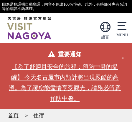
因為是翻譯機自動翻譯，內容不保證100％準確。此外，有時部分專有名詞
等的翻譯不夠準確。
語言
重要通知
【為了舒適且安全的旅程：預防中暑的提
醒】 今天名古屋市內預計將出現嚴酷的高
溫。為了讓您能盡情享受觀光，請務必留意
預防中暑。
首頁
住宿