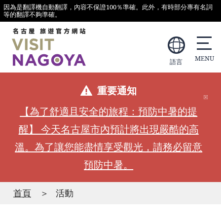
因為是翻譯機自動翻譯，內容不保證100％準確。此外，有時部分專有名詞
等的翻譯不夠準確。
語言
重要通知
【為了舒適且安全的旅程：預防中暑的提
醒】 今天名古屋市內預計將出現嚴酷的高
溫。為了讓您能盡情享受觀光，請務必留意
預防中暑。
首頁
活動