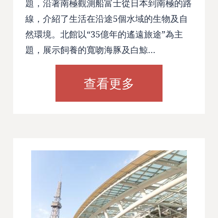
題，沿著南極觀測船富士從日本到南極的路
線，介紹了生活在沿途5個水域的生物及自
然環境。北館以“35億年的遙遠旅途”為主
題，展示飼養的寬吻海豚及白鯨…
查看更多