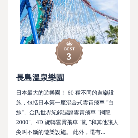
3
長島溫泉樂園
日本最大的遊樂園！ 60 種不同的遊樂設
施，包括日本第一座混合式雲霄飛車 "白
鯨"、金氏世界紀錄認證雲霄飛車 "鋼龍
2000"、4D 旋轉雲霄飛車 "嵐 "和其他讓人
尖叫不斷的遊樂設施。 此外，還有…