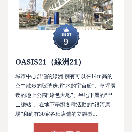
9
OASIS21（綠洲21）
城市中心舒適的綠洲 擁有可以在14m高的
空中散步的玻璃房頂“水的宇宙船”、草坪廣
袤的地上公園“綠色大地”、半地下層的“巴
士總站”、在地下舉辦各種活動的“銀河廣
場”和約有30家各種店鋪的立體型…