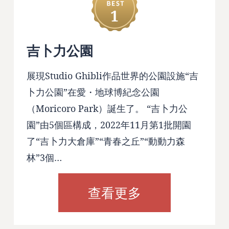
1
吉卜力公園
展現Studio Ghibli作品世界的公園設施“吉
卜力公園”在愛・地球博紀念公園
（Moricoro Park）誕生了。 “吉卜力公
園”由5個區構成，2022年11月第1批開園
了“吉卜力大倉庫”“青春之丘”“動動力森
林”3個…
查看更多