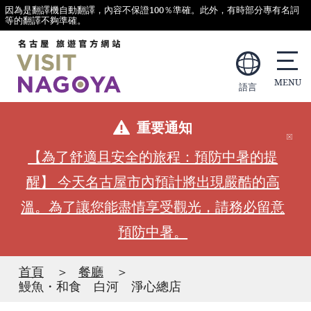
因為是翻譯機自動翻譯，內容不保證100％準確。此外，有時部分專有名詞
等的翻譯不夠準確。
語言
重要通知
【為了舒適且安全的旅程：預防中暑的提
醒】 今天名古屋市內預計將出現嚴酷的高
溫。為了讓您能盡情享受觀光，請務必留意
預防中暑。
首頁
餐廳
鰻魚・和食 白河 淨心總店