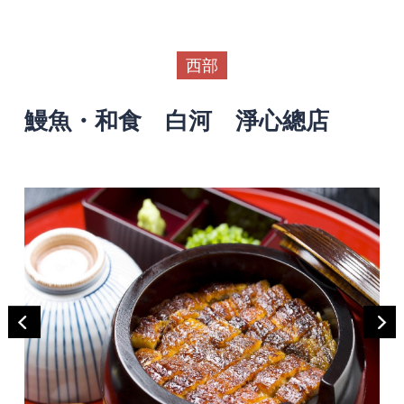
西部
鰻魚・和食 白河 淨心總店