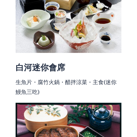
白河迷你會席
生魚片・腐竹火鍋・醋拌涼菜・主食(迷你
鰻魚三吃)