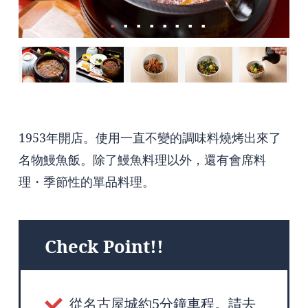
1953年開店。使用一直不變的調味料燒烤出來了
名物鰻魚飯。除了鰻魚料理以外，還有會席料
理・季節性的單品料理。
Check Point!!
從名古屋城約5分鐘車程。請去