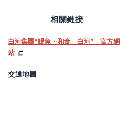
相關鏈接
白河集團“鰻魚・和食 白河” 官方網
站
交通地圖