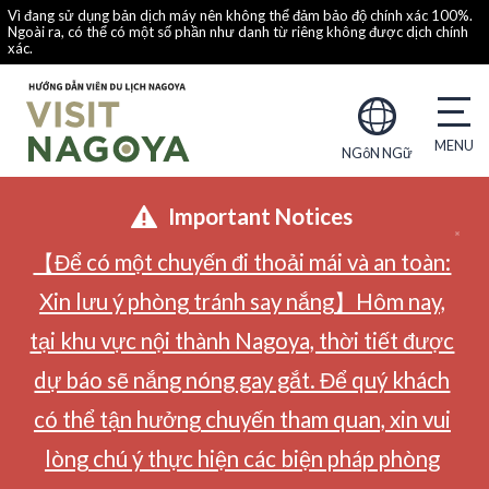
Vì đang sử dụng bản dịch máy nên không thể đảm bảo độ chính xác 100%.
Ngoài ra, có thể có một số phần như danh từ riêng không được dịch chính
xác.
NGôN NGữ
Important Notices
【Để có một chuyến đi thoải mái và an toàn:
Xin lưu ý phòng tránh say nắng】Hôm nay,
tại khu vực nội thành Nagoya, thời tiết được
dự báo sẽ nắng nóng gay gắt. Để quý khách
có thể tận hưởng chuyến tham quan, xin vui
lòng chú ý thực hiện các biện pháp phòng