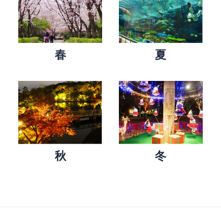
春
夏
秋
冬