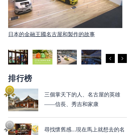
日本的金融王國名古屋和製作的故事
泡溫泉是名古屋最好的放鬆方法！
名古屋有很多集市
愛知和名古屋著名的賞花景點
上鏡的名古屋
三個掌天下的人、名古屋的英雄——信長、秀吉
名古屋和愛知的文化遺產 製造的傳統技術、藝
非常適合孩子的名古屋
乘坐Me～guru巴士的復古照片之旅
拝拝 名古屋神社巡禮
和家康
術、工藝
排行榜
三個掌天下的人、名古屋的英雄
——信長、秀吉和家康
尋找懷舊感…現在馬上就想去的名