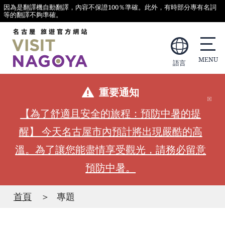
因為是翻譯機自動翻譯，內容不保證100％準確。此外，有時部分專有名詞
等的翻譯不夠準確。
語言
重要通知
【為了舒適且安全的旅程：預防中暑的提
醒】 今天名古屋市內預計將出現嚴酷的高
溫。為了讓您能盡情享受觀光，請務必留意
預防中暑。
首頁
專題