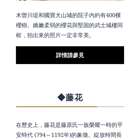
木曽川堤和國寶犬山城的院子內約有400棵
櫻樹。嬌嫩柔弱的櫻花與堅固的武士城樓同
框，拍出來的照片一定非常美。
詳情請參見
◆藤花
在歷史上，藤花是藤原氏一族榮耀一時的平
安時代 (794～1192年)的象徵。綻放時間長