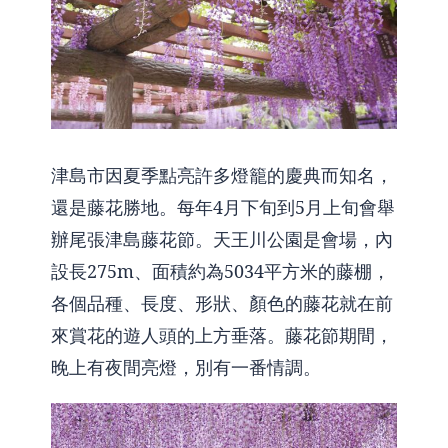
津島市因夏季點亮許多燈籠的慶典而知名，
還是藤花勝地。每年4月下旬到5月上旬會舉
辦尾張津島藤花節。天王川公園是會場，內
設長275m、面積約為5034平方米的藤棚，
各個品種、長度、形狀、顏色的藤花就在前
來賞花的遊人頭的上方垂落。藤花節期間，
晚上有夜間亮燈，別有一番情調。