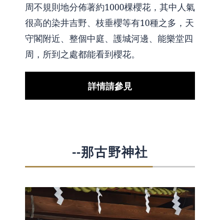
周不規則地分佈著約1000棵櫻花，其中人氣
很高的染井吉野、枝垂櫻等有10種之多，天
守閣附近、整個中庭、護城河邊、能樂堂四
周，所到之處都能看到櫻花。
詳情請參見
--那古野神社