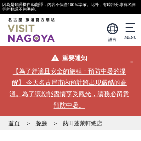
因為是翻譯機自動翻譯，內容不保證100％準確。此外，有時部分專有名詞
等的翻譯不夠準確。
語言
重要通知
【為了舒適且安全的旅程：預防中暑的提
醒】 今天名古屋市內預計將出現嚴酷的高
溫。為了讓您能盡情享受觀光，請務必留意
預防中暑。
首頁
餐廳
熱田蓬萊軒總店