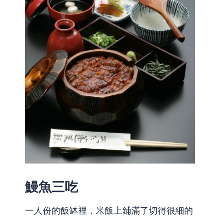
鰻魚三吃
一人份的飯缽裡，米飯上鋪滿了切得很細的