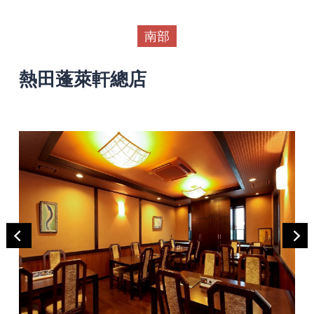
南部
熱田蓬萊軒總店