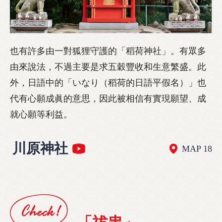
也有許多由一對狐狸守護的「稻荷神社」。有眾多
由來說法，不過主要是求五穀豐收和生意繁盛。此
外，日語中的「いなり（稻荷的日語平假名）」也
代有心願成眞的意思，因此被相信有實現願望、成
就心願等利益。
川原神社
MAP 18