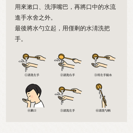
用來漱口、洗淨嘴巴，再將口中的水流
進手水舍之外。
最後將水勺立起，用僅剩的水淸洗把
手。