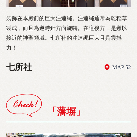
裝飾在本殿前的巨大注連繩。注連繩通常為乾稻草
製成，而且為逆時針方向旋轉。在這後方，是難以
接近的神聖領域。七所社的注連繩巨大且具震撼
力！
七所社
MAP 52
「藩塀」