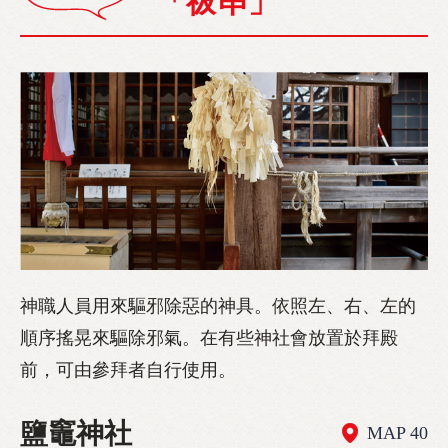
「祓串」
神職人員用來驅邪除惡的神具。依照左、右、左的
順序搖晃來驅除邪氣。在有些神社會放置於拜殿
前，可由參拜者自行使用。
鹽竈神社
MAP 40