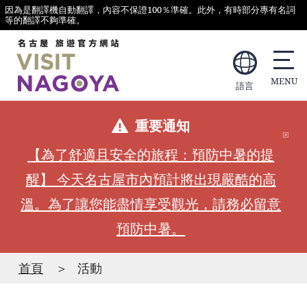
因為是翻譯機自動翻譯，內容不保證100％準確。此外，有時部分專有名詞
等的翻譯不夠準確。
語言
重要通知
【為了舒適且安全的旅程：預防中暑的提
醒】 今天名古屋市內預計將出現嚴酷的高
溫。為了讓您能盡情享受觀光，請務必留意
預防中暑。
首頁
活動