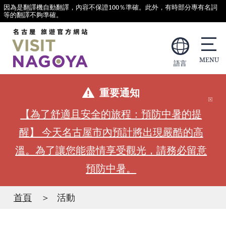
因為是翻譯機自動翻譯，內容不保證100％準確。此外，有時部分專有名詞
等的翻譯不夠準確。
語言
重要通知
【為了舒適且安全的旅程：預防中暑的提
醒】 今天名古屋市內預計將出現嚴酷的高
溫。為了讓您能盡情享受觀光，請務必留意
預防中暑。
首頁
活動