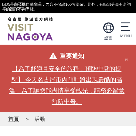
因為是翻譯機自動翻譯，內容不保證100％準確。此外，有時部分專有名詞
等的翻譯不夠準確。
語言
重要通知
【為了舒適且安全的旅程：預防中暑的提
醒】 今天名古屋市內預計將出現嚴酷的高
溫。為了讓您能盡情享受觀光，請務必留意
預防中暑。
首頁
活動