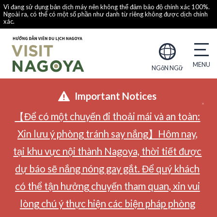
Vì đang sử dụng bản dịch máy nên không thể đảm bảo độ chính xác 100%.
Ngoài ra, có thể có một số phần như danh từ riêng không được dịch chính
xác.
NGôN NGữ
Important Notices
【Để có một chuyến đi thoải mái và an toàn:
Xin lưu ý phòng tránh say nắng】Hôm nay,
tại khu vực nội thành Nagoya, thời tiết được
dự báo sẽ nắng nóng gay gắt. Để quý khách
có thể tận hưởng chuyến tham quan, xin vui
lòng chú ý thực hiện các biện pháp phòng