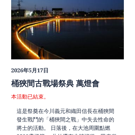
2026年5月17日
桶狹間古戰場祭典 萬燈會
本活動已結束。
這是祭奠在今川義元和織田信長在桶狹間
發生戰鬥的「桶狹間之戰」中失去性命的
將士的活動。 日落後，在大池周圍點燃