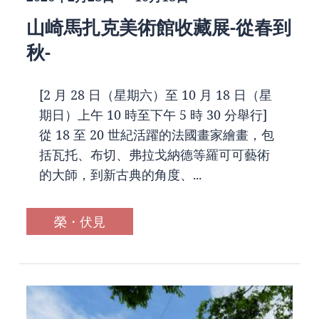
山崎馬扎克美術館收藏展-從春到
秋-
[2 月 28 日（星期六）至 10 月 18 日（星
期日）上午 10 時至下午 5 時 30 分舉行]
從 18 至 20 世紀活躍的法國畫家繪畫，包
括瓦托、布切、弗拉戈納德等羅可可藝術
的大師，到新古典的角度、...
榮・伏見