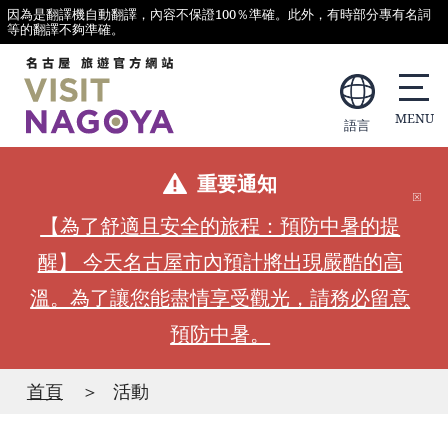
因為是翻譯機自動翻譯，內容不保證100％準確。此外，有時部分專有名詞
等的翻譯不夠準確。
語言
重要通知
【為了舒適且安全的旅程：預防中暑的提
醒】 今天名古屋市內預計將出現嚴酷的高
溫。為了讓您能盡情享受觀光，請務必留意
預防中暑。
首頁
活動