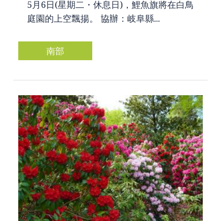
5月6日(星期二・休息日)，鯉魚旗將在白鳥
庭園的上空飄揚。 協辦：岐阜縣...
南部