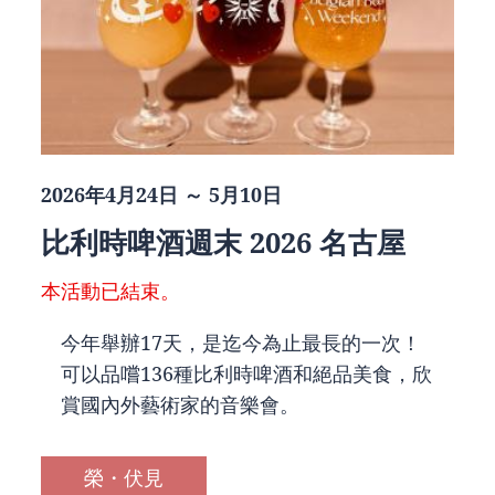
2026年4月24日 ～ 5月10日
比利時啤酒週末 2026 名古屋
本活動已結束。
今年舉辦17天，是迄今為止最長的一次！
可以品嚐136種比利時啤酒和絕品美食，欣
賞國內外藝術家的音樂會。
榮・伏見