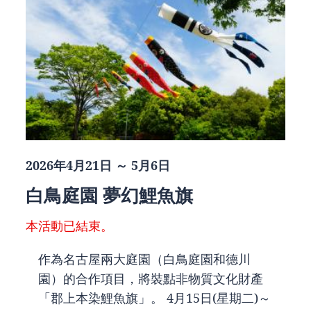
2026年4月21日 ～ 5月6日
白鳥庭園 夢幻鯉魚旗
本活動已結束。
作為名古屋兩大庭園（白鳥庭園和德川
園）的合作項目，將裝點非物質文化財產
「郡上本染鯉魚旗」。 4月15日(星期二)～