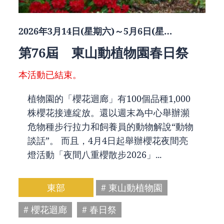
2026年3月14日(星期六)～5月6日(星…
第76屆 東山動植物園春日祭
本活動已結束。
植物園的「櫻花迴廊」有100個品種1,000
株櫻花接連綻放。還以週末為中心舉辦瀕
危物種步行拉力和飼養員的動物解說“動物
談話”。 而且，4月4日起舉辦櫻花夜間亮
燈活動「夜間八重櫻散步2026」...
東部
# 東山動植物園
# 櫻花迴廊
# 春日祭