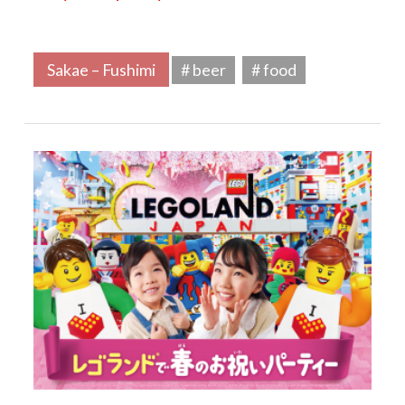
Sakae – Fushimi
# beer
# food