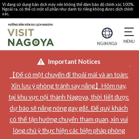
Vì đang sử dụng bản dịch máy nên không thể đảm bảo độ chính xác 100%.
Ngoài ra, có thể có một số phần như danh từ riêng không được dịch chính
xác.
NGôN NGữ
Important Notices
【Để có một chuyến đi thoải mái và an toàn:
Xin lưu ý phòng tránh say nắng】Hôm nay,
tại khu vực nội thành Nagoya, thời tiết được
dự báo sẽ nắng nóng gay gắt. Để quý khách
có thể tận hưởng chuyến tham quan, xin vui
lòng chú ý thực hiện các biện pháp phòng