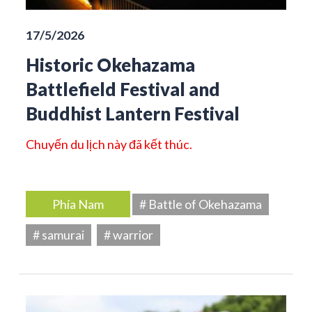
17/5/2026
Historic Okehazama
Battlefield Festival and
Buddhist Lantern Festival
Chuyến du lịch này đã kết thúc.
Phía Nam
# Battle of Okehazama
# samurai
# warrior