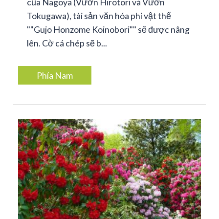
của Nagoya (Vườn Hirotori và Vườn
Tokugawa), tài sản văn hóa phi vật thể
""Gujo Honzome Koinobori"" sẽ được nâng
lên. Cờ cá chép sẽ b...
Phía Nam