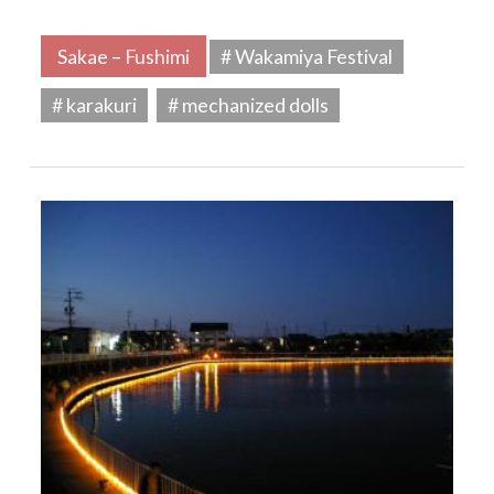
Sakae – Fushimi
# Wakamiya Festival
# karakuri
# mechanized dolls