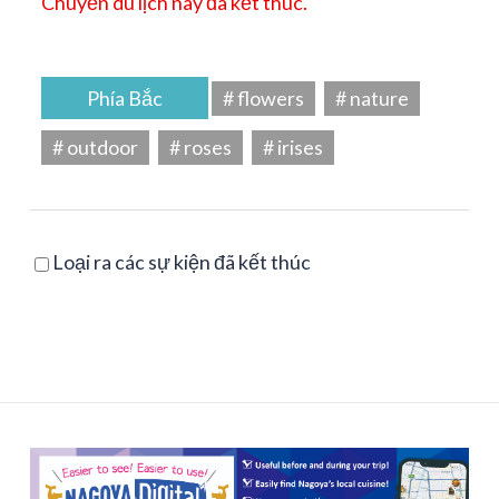
Chuyến du lịch này đã kết thúc.
Phía Bắc
# flowers
# nature
# outdoor
# roses
# irises
Loại ra các sự kiện đã kết thúc