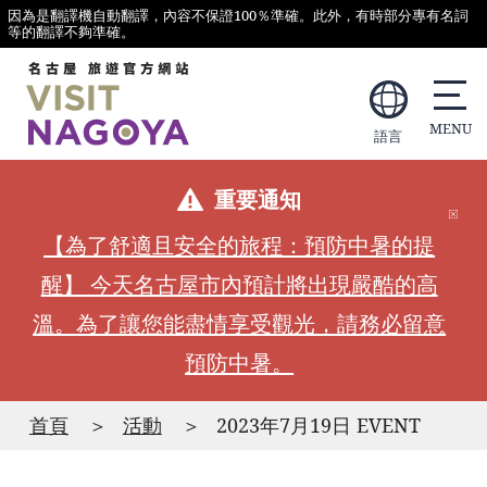
因為是翻譯機自動翻譯，內容不保證100％準確。此外，有時部分專有名詞
等的翻譯不夠準確。
語言
重要通知
【為了舒適且安全的旅程：預防中暑的提
醒】 今天名古屋市內預計將出現嚴酷的高
溫。為了讓您能盡情享受觀光，請務必留意
預防中暑。
首頁
活動
2023年7月19日 EVENT