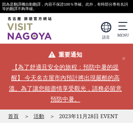
因為是翻譯機自動翻譯，內容不保證100％準確。此外，有時部分專有名詞
等的翻譯不夠準確。
語言
重要通知
【為了舒適且安全的旅程：預防中暑的提
醒】 今天名古屋市內預計將出現嚴酷的高
溫。為了讓您能盡情享受觀光，請務必留意
預防中暑。
首頁
活動
2023年11月28日 EVENT