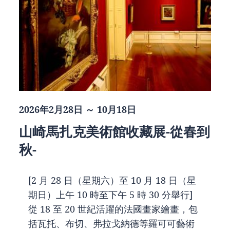
2026年2月28日 ～ 10月18日
山崎馬扎克美術館收藏展-從春到
秋-
[2 月 28 日（星期六）至 10 月 18 日（星
期日）上午 10 時至下午 5 時 30 分舉行]
從 18 至 20 世紀活躍的法國畫家繪畫，包
括瓦托、布切、弗拉戈納德等羅可可藝術