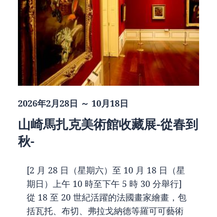
2026年2月28日 ～ 10月18日
山崎馬扎克美術館收藏展-從春到
秋-
[2 月 28 日（星期六）至 10 月 18 日（星
期日）上午 10 時至下午 5 時 30 分舉行]
從 18 至 20 世紀活躍的法國畫家繪畫，包
括瓦托、布切、弗拉戈納德等羅可可藝術