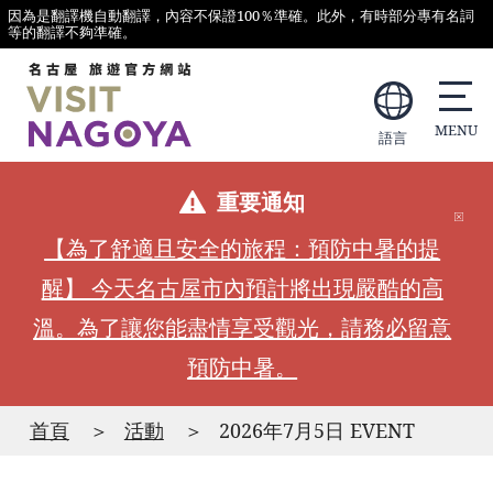
因為是翻譯機自動翻譯，內容不保證100％準確。此外，有時部分專有名詞
等的翻譯不夠準確。
語言
重要通知
【為了舒適且安全的旅程：預防中暑的提
醒】 今天名古屋市內預計將出現嚴酷的高
溫。為了讓您能盡情享受觀光，請務必留意
預防中暑。
首頁
活動
2026年7月5日 EVENT