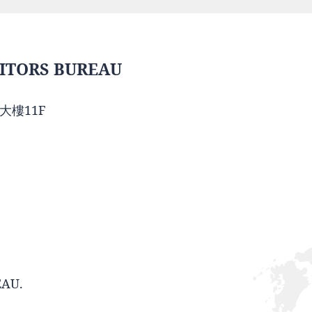
ITORS BUREAU
大樓11F
EAU.