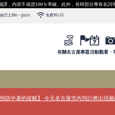
翻譯，內容不保證100％準確。此外，有時部分專有名詞
線巴士Me～guru
免費Wi-Fi
有關名古屋
專題
活動
觀看・
預防中暑的提醒】 今天名古屋市內預計將出現