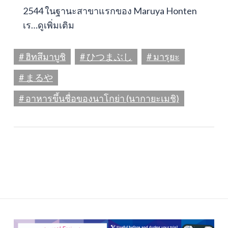
2544 ในฐานะสาขาแรกของ Maruya Honten
เร…
ดูเพิ่มเติม
# ฮิทสึมาบูชิ
# ひつまぶし
# มารุยะ
# まるや
# อาหารขึ้นชื่อของนาโกย่า (นากายะเมชิ)