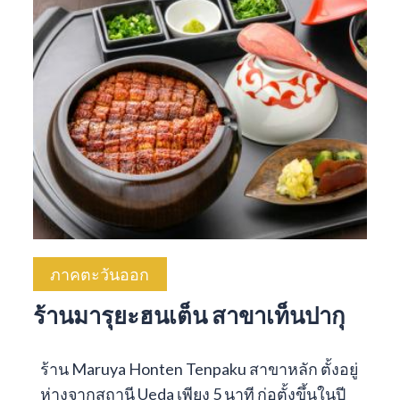
ภาคตะวันออก
ร้านมารุยะฮนเต็น สาขาเท็นปากุ
ร้าน Maruya Honten Tenpaku สาขาหลัก ตั้งอยู่
ห่างจากสถานี Ueda เพียง 5 นาที ก่อตั้งขึ้นในปี