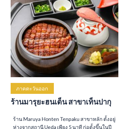
ภาคตะวันออก
ร้านมารุยะฮนเต็น สาขาเท็นปากุ
ร้าน Maruya Honten Tenpaku สาขาหลัก ตั้งอยู่
ห่างจากสถานี Ueda เพียง 5 นาที ก่อตั้งขึ้นในปี