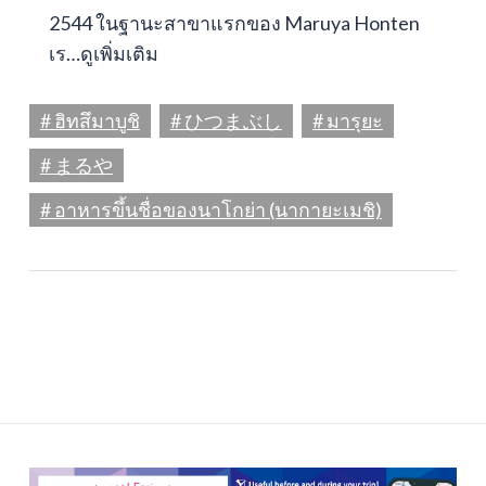
2544 ในฐานะสาขาแรกของ Maruya Honten
เร…
ดูเพิ่มเติม
# ฮิทสึมาบูชิ
# ひつまぶし
# มารุยะ
# まるや
# อาหารขึ้นชื่อของนาโกย่า (นากายะเมชิ)