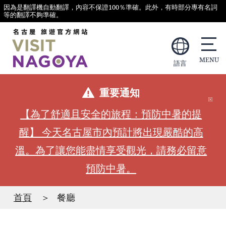
因為是翻譯機自動翻譯，內容不保證100％準確。此外，有時部分專有名詞
等的翻譯不夠準確。
語言
重要通知
【為了舒適且安全的旅程：預防中暑的提
醒】 今天名古屋市內預計將出現嚴酷的高
溫。為了讓您能盡情享受觀光，請務必留意
預防中暑。
首頁
餐廳