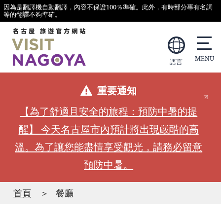
因為是翻譯機自動翻譯，內容不保證100％準確。此外，有時部分專有名詞
等的翻譯不夠準確。
語言
重要通知
【為了舒適且安全的旅程：預防中暑的提
醒】 今天名古屋市內預計將出現嚴酷的高
溫。為了讓您能盡情享受觀光，請務必留意
預防中暑。
首頁
餐廳