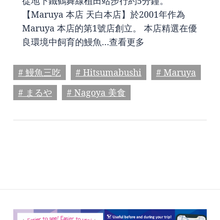
從地下鐵鶴舞線植田站步行約5分鐘。
【Maruya 本店 天白本店】於2001年作為
Maruya 本店的第1號店創立。 本店精選在優
良環境中飼育的鰻魚…
查看更多
# 鰻魚三吃
# Hitsumabushi
# Maruya
# まるや
# Nagoya 美食