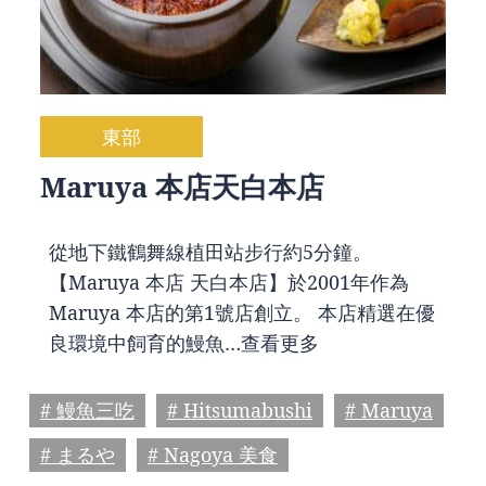
東部
Maruya 本店天白本店
從地下鐵鶴舞線植田站步行約5分鐘。
【Maruya 本店 天白本店】於2001年作為
Maruya 本店的第1號店創立。 本店精選在優
良環境中飼育的鰻魚…
查看更多
# 鰻魚三吃
# Hitsumabushi
# Maruya
# まるや
# Nagoya 美食