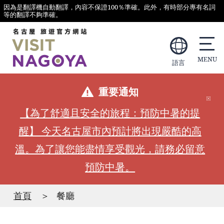
因為是翻譯機自動翻譯，內容不保證100％準確。此外，有時部分專有名詞
等的翻譯不夠準確。
語言
重要通知
【為了舒適且安全的旅程：預防中暑的提
醒】 今天名古屋市內預計將出現嚴酷的高
溫。為了讓您能盡情享受觀光，請務必留意
預防中暑。
首頁
餐廳