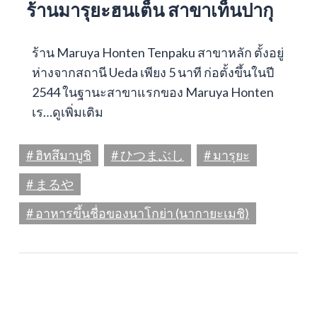
ร้านมารุยะฮนเต็น สาขาเท็นปากุ
ร้าน Maruya Honten Tenpaku สาขาหลัก ตั้งอยู่
ห่างจากสถานี Ueda เพียง 5 นาที ก่อตั้งขึ้นในปี
2544 ในฐานะสาขาแรกของ Maruya Honten
เร…
ดูเพิ่มเติม
# ฮิทสึมาบูชิ
# ひつまぶし
# มารุยะ
# まるや
# อาหารขึ้นชื่อของนาโกย่า (นากายะเมชิ)