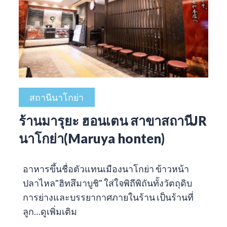
สถานีนาโกย่า
ร้านมารุยะ ฮอนเตน สาขาสถานีJR
นาโกย่า(Maruya honten)
อาหารขึ้นชื่อตัวแทนเมืองนาโกย่า ข้าวหน้า
ปลาไหล"ฮิทสึมาบูชิ" ใส่ใจพิถีพิถันทั้งวัตถุดิบ
การย่างและบรรยากาศภายในร้าน เป็นร้านที่
ลูก…
ดูเพิ่มเติม