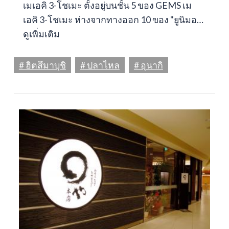
เมเอคิ 3-โชเมะ ตั้งอยู่บนชั้น 5 ของ GEMS เม
เอคิ 3-โชเมะ ห่างจากทางออก 10 ของ "ยูนิมอ…
ดูเพิ่มเติม
# ฮิตสึมาบุชิ
# ปลาไหล
# อุนากิ