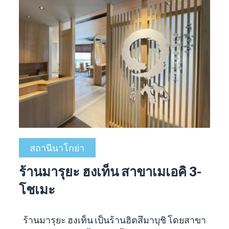
สถานีนาโกย่า
ร้านมารุยะ ฮงเท็น สาขาเมเอคิ 3-
โชเมะ
ร้านมารุยะ ฮงเท็น เป็นร้านฮิตสึมาบุชิ โดยสาขา