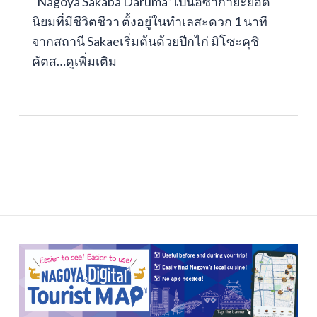
“Nagoya Sakaba Daruma” เป็นอิซากายะยอด
นิยมที่มีชีวิตชีวา ตั้งอยู่ในทำเลสะดวก 1 นาที
จากสถานี Sakaeเริ่มต้นด้วยปีกไก่ มิโซะคุชิ
คัตส…
ดูเพิ่มเติม