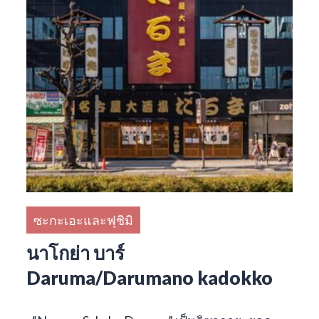
ซะกะเอะและฟุชิมิ
นาโกย่า บาร์
Daruma/Darumano kadokko