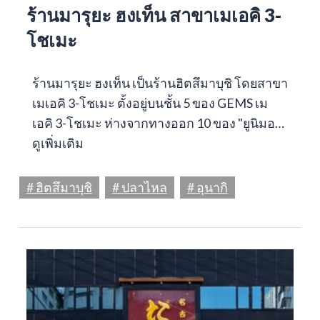
ร้านมารุยะ ฮงเท็น สาขาเมเอคิ 3-
โชเมะ
ร้านมารุยะ ฮงเท็น เป็นร้านฮิตสึมาบุชิ โดยสาขา
เมเอคิ 3-โชเมะ ตั้งอยู่บนชั้น 5 ของ GEMS เม
เอคิ 3-โชเมะ ห่างจากทางออก 10 ของ "ยูนิมอ…
ดูเพิ่มเติม
# ฮิตสึมาบุชิ
# ปลาไหล
# อุนากิ