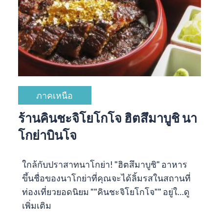
ภาคเหนือ
ร้านคินชะจิโยโกโจ ฮิตสึมาบูชิ นา
โกย่าบินโจ
ใกล้กับปราสาทนาโกย่า! "ฮิตสึมาบูชิ" อาหาร
ขึ้นชื่อของนาโกย่าที่คุณจะได้ลิ้มรสในสถานที่
ท่องเที่ยวยอดนิยม ""คินชะจิโยโกโจ"" อยู่ใ…
ดู
เพิ่มเติม