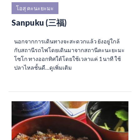
โอสุ คะนะยะมะ
Sanpuku (三福)
นอกจากการเดินทางจะสะดวกแล้ว ยังอยู่ใกล้
กับสถานีรถไฟโดยเดินมาจากสถานีคะนะยะมะ
โซโก ทางออกทิศใต้โดยใช้เวลาแค่ 1 นาที ใช้
ปลาไหลชั้นดี…
ดูเพิ่มเติม