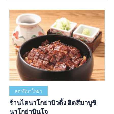
สถานีนาโกย่า
ร้านไดนาโกย่าบิวดิ้ง ฮิตสึมาบูชิ
นาโกย่าบินโจ