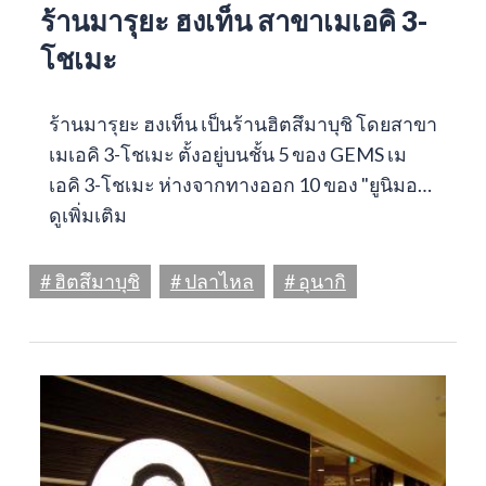
ร้านมารุยะ ฮงเท็น สาขาเมเอคิ 3-
โชเมะ
ร้านมารุยะ ฮงเท็น เป็นร้านฮิตสึมาบุชิ โดยสาขา
เมเอคิ 3-โชเมะ ตั้งอยู่บนชั้น 5 ของ GEMS เม
เอคิ 3-โชเมะ ห่างจากทางออก 10 ของ "ยูนิมอ…
ดูเพิ่มเติม
# ฮิตสึมาบุชิ
# ปลาไหล
# อุนากิ