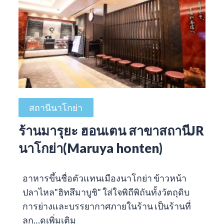
สถานีนาโกย่า
ร้านมารุยะ ฮอนเตน สาขาสถานีJR
นาโกย่า(Maruya honten)
อาหารขึ้นชื่อตัวแทนเมืองนาโกย่า ข้าวหน้า
ปลาไหล"ฮิทสึมาบูชิ" ใส่ใจพิถีพิถันทั้งวัตถุดิบ
การย่างและบรรยากาศภายในร้าน เป็นร้านที่
ลูก…
ดูเพิ่มเติม