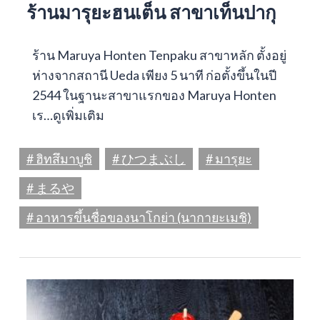
ร้านมารุยะฮนเต็น สาขาเท็นปากุ
ร้าน Maruya Honten Tenpaku สาขาหลัก ตั้งอยู่
ห่างจากสถานี Ueda เพียง 5 นาที ก่อตั้งขึ้นในปี
2544 ในฐานะสาขาแรกของ Maruya Honten
เร…
ดูเพิ่มเติม
# ฮิทสึมาบูชิ
# ひつまぶし
# มารุยะ
# まるや
# อาหารขึ้นชื่อของนาโกย่า (นากายะเมชิ)