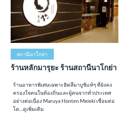
สถานีนาโกย่า
ร้านหลักมารุยะ ร้านสถานีนาโกย่า
ร้านอาหารพิเศษเฉพาะฮิตสึมาบูชิแท้ๆ ที่ยังคง
ครองใจคนในท้องถิ่นและผู้คนจากทั่วประเทศ
อย่างต่อเนื่อง Maruya Honten Meieki เชื่อมต่อ
โด…
ดูเพิ่มเติม