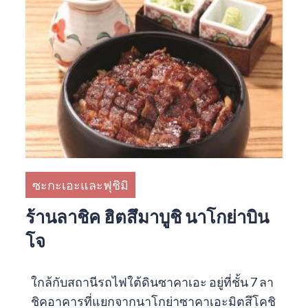
ซะกะเอะและฟุชิมิ
ร้านลาชิค ฮิตสึมาบูชิ นาโกย่าบิน
โจ
ใกล้กับสถานีรถไฟใต้ดินซาคาเอะ อยู่ที่ชั้น 7 ลา
ชิคอาคารที่แยกจากนาโกย่าซาคาเอะมิตสึโคชิ