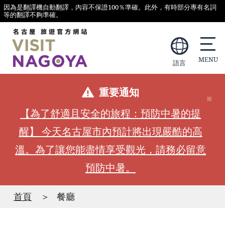
因為是翻譯機自動翻譯，內容不保證100％準確。此外，有時部分專有名詞
等的翻譯不夠準確。
語言
重要通知
【為了舒適且安全的旅程：預防中暑的提
醒】 今天名古屋市內預計將出現嚴酷的高
溫。為了讓您能盡情享受觀光，請務必留意
預防中暑。
首頁
餐廳