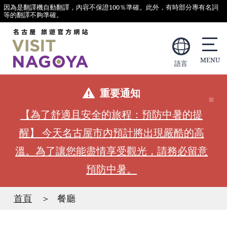
因為是翻譯機自動翻譯，內容不保證100％準確。此外，有時部分專有名詞
等的翻譯不夠準確。
語言
重要通知
【為了舒適且安全的旅程：預防中暑的提
醒】 今天名古屋市內預計將出現嚴酷的高
溫。為了讓您能盡情享受觀光，請務必留意
預防中暑。
首頁
餐廳