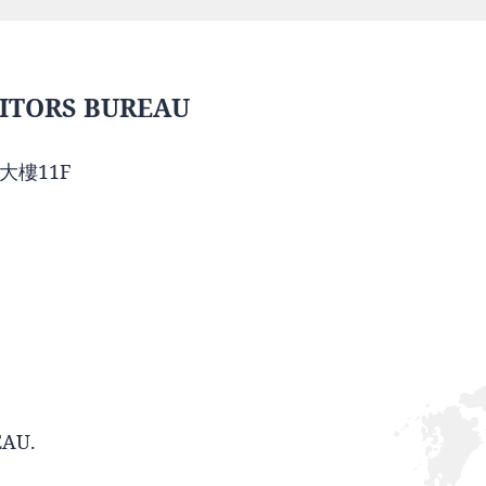
ITORS BUREAU
大樓11F
EAU.