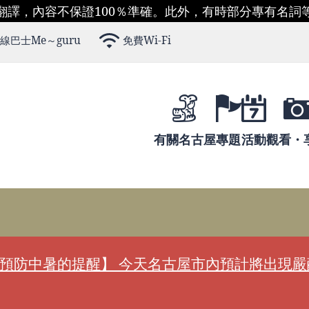
翻譯，內容不保證100％準確。此外，有時部分專有名詞
線巴士Me～guru
免費Wi-Fi
有關名古屋
專題
活動
觀看・
預防中暑的提醒】 今天名古屋市內預計將出現