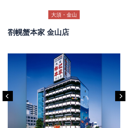
大須・金山
劄幌蟹本家 金山店