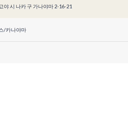
고야 시 나카 구 가나야마 2-16-21
스/카나야마