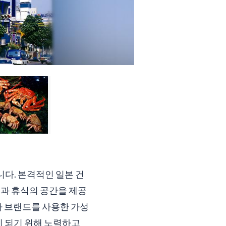
니다. 본격적인 일본 건
과 휴식의 공간을 제공
자사 브랜드를 사용한 가성
이 되기 위해 노력하고