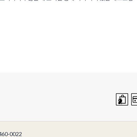
60-0022