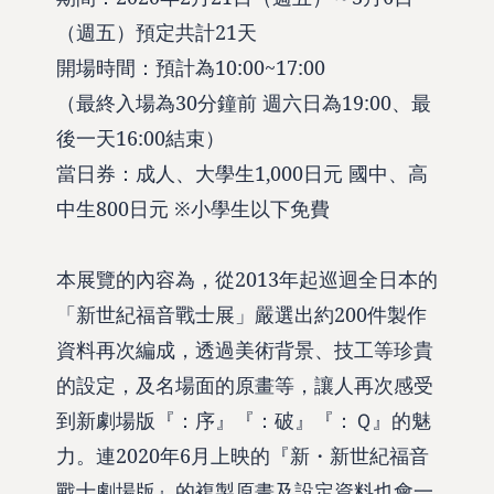
（週五）預定共計21天
開場時間：預計為10:00~17:00
（最終入場為30分鐘前 週六日為19:00、最
後一天16:00結束）
當日券：成人、大學生1,000日元 國中、高
中生800日元 ※小學生以下免費
本展覽的內容為，從2013年起巡迴全日本的
「新世紀福音戰士展」嚴選出約200件製作
資料再次編成，透過美術背景、技工等珍貴
的設定，及名場面的原畫等，讓人再次感受
到新劇場版『：序』『：破』『：Ｑ』的魅
力。連2020年6月上映的『新・新世紀福音
戰士劇場版』的複製原畫及設定資料也會一