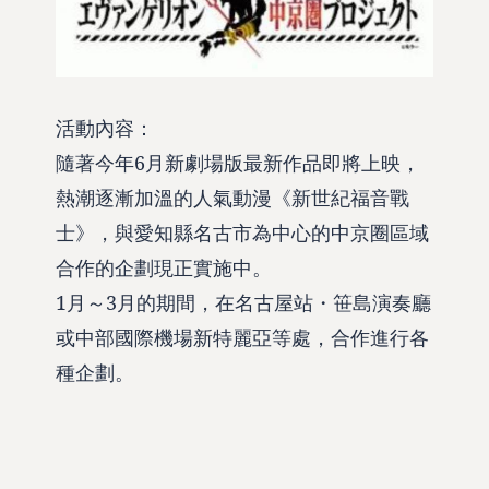
活動內容：
隨著今年6月新劇場版最新作品即將上映，
熱潮逐漸加溫的人氣動漫《新世紀福音戰
士》，與愛知縣名古市為中心的中京圈區域
合作的企劃現正實施中。
1月～3月的期間，在名古屋站・笹島演奏廳
或中部國際機場新特麗亞等處，合作進行各
種企劃。