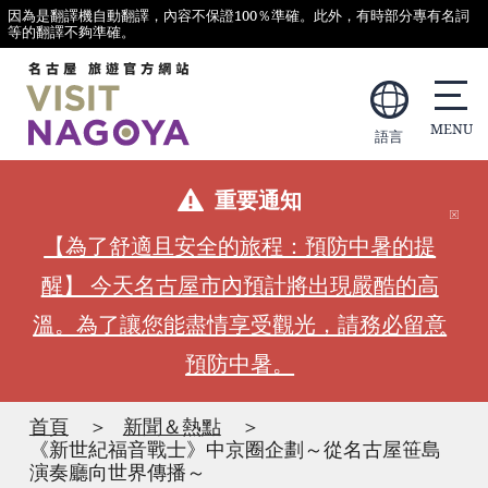
因為是翻譯機自動翻譯，內容不保證100％準確。此外，有時部分專有名詞
等的翻譯不夠準確。
語言
重要通知
【為了舒適且安全的旅程：預防中暑的提
醒】 今天名古屋市內預計將出現嚴酷的高
溫。為了讓您能盡情享受觀光，請務必留意
預防中暑。
首頁
新聞＆熱點
《新世紀福音戰士》中京圈企劃～從名古屋笹島
演奏廳向世界傳播～