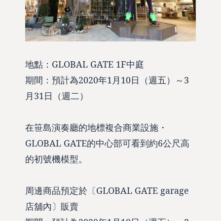
地點：GLOBAL GATE 1F中庭
期間：預計為2020年1月10日（週五）～3
月31日（週二）
在笹島演奏廳的地標複合商業設施・
GLOBAL GATE的中心部可看到約6公尺高
的初號機模型。
周邊商品預定於〔GLOBAL GATE garage
店舖內〕販賣