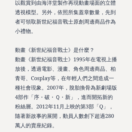
以觀賞到由海洋堂製作再現動畫場面的立體
透視模型。另外，依照所集蓋章數量，先到
者可領取新世紀福音戰士原創周邊商品作為
小禮物。
動畫《新世紀福音戰士》是什麼？
動畫《新世紀福音戰士》1995年在電視上播
放後，透過電影、漫畫、角色周邊商品、柏
青哥、Cosplay等，在年輕人們之間造成一
種社會現象。2007年，脫胎換骨為新劇場版
4部作「序・破・Ｑ・新」，進而開拓新的
粉絲層。2012年11月上映的第3部「Q」，
隨著新故事的展開，動員人數創下超過280
萬人的賣座紀錄。