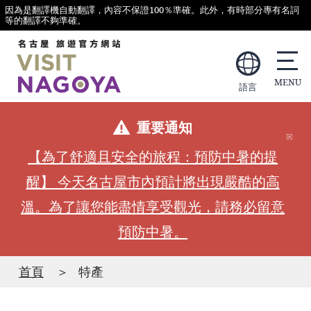
因為是翻譯機自動翻譯，內容不保證100％準確。此外，有時部分專有名詞
等的翻譯不夠準確。
語言
重要通知
【為了舒適且安全的旅程：預防中暑的提
醒】 今天名古屋市內預計將出現嚴酷的高
溫。為了讓您能盡情享受觀光，請務必留意
預防中暑。
首頁
特產